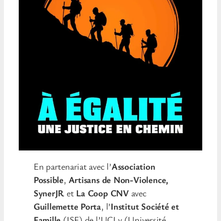
En partenariat avec l’
Association
Possible
,
Artisans de Non-Violence,
SynerJR
et
La Coop CNV
avec
Guillemette Porta
, l’
Institut Société et
Famille
(ISF) de l’UCLy (Université