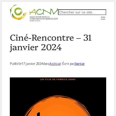
Aller
au
Rechercher
contenu
Ciné-Rencontre – 31
janvier 2024
Publié le
17 janvier 2024
dans
Archive
| Écrit par
jbertier