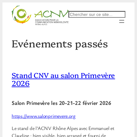
Aller
au
Rechercher
contenu
Evénements passés
Stand CNV au salon Primevère
2026
Salon Primevère les 20-21-22 février 2026
https://www.salonprimevere.org
Le stand de l’ACNV Rhône Alpes avec Emmanuel et
Claudine : bien visible, bien arrangé et fourni de