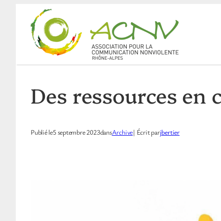
Aller
au
contenu
Des ressources en 
Publié le
5 septembre 2023
dans
Archive
| Écrit par
jbertier