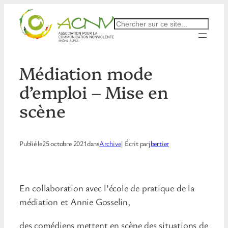
Aller
au
Rechercher
contenu
Médiation mode
d’emploi – Mise en
scène
Publié le
25 octobre 2021
dans
Archive
| Écrit par
jbertier
En collaboration avec l’école de pratique de la
médiation et Annie Gosselin,
des comédiens mettent en scène des situations de