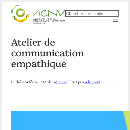
Aller
au
Rechercher
contenu
Atelier de
communication
empathique
Publié le
24 février 2021
dans
Archive
| Écrit par
isa lambert
.