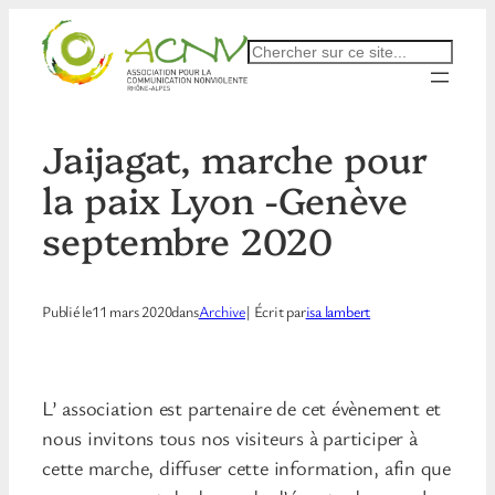
Aller
au
Rechercher
contenu
Jaijagat, marche pour
la paix Lyon -Genève
septembre 2020
Publié le
11 mars 2020
dans
Archive
| Écrit par
isa lambert
L’ association est partenaire de cet évènement et
nous invitons tous nos visiteurs à participer à
cette marche, diffuser cette information, afin que