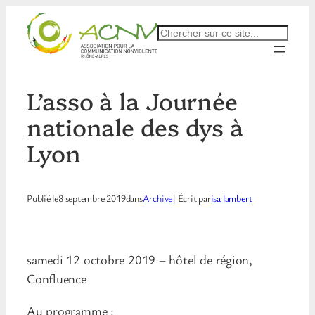
Aller
au
Rechercher
contenu
L’asso à la Journée
nationale des dys à
Lyon
Publié le
8 septembre 2019
dans
Archive
| Écrit par
isa lambert
samedi 12 octobre 2019 – hôtel de région,
Confluence
Au programme :