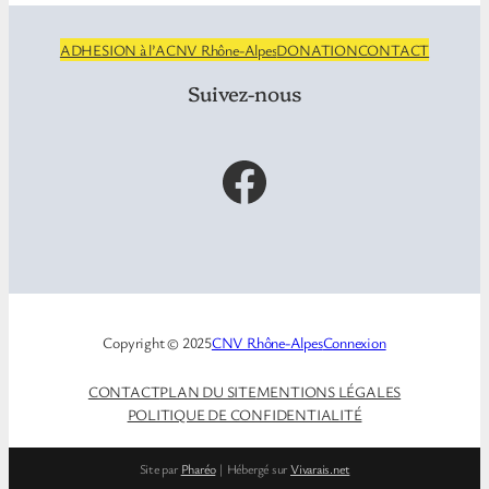
ADHESION à l’ACNV Rhône-Alpes
DONATION
CONTACT
Suivez-nous
Facebook
Copyright © 2025
CNV Rhône-Alpes
Connexion
CONTACT
PLAN DU SITE
MENTIONS LÉGALES
POLITIQUE DE CONFIDENTIALITÉ
Site par
Pharéo
| Hébergé sur
Vivarais.net