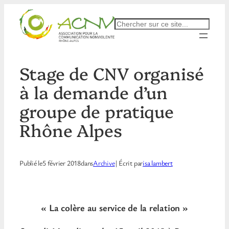
Aller
au
Rechercher
contenu
Stage de CNV organisé
à la demande d’un
groupe de pratique
Rhône Alpes
Publié le
5 février 2018
dans
Archive
| Écrit par
isa lambert
« La colère au service de la relation »