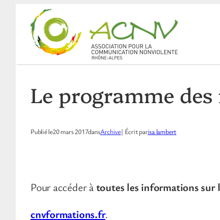
Aller
au
contenu
Le programme des f
Publié le
20 mars 2017
dans
Archive
| Écrit par
isa lambert
Pour accéder à
toutes les informations sur 
cnvformations.fr
.