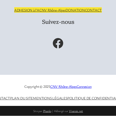
ADHESION à l’ACNV Rhône-Alpes
DONATION
CONTACT
Suivez-nous
Facebook
Copyright © 2025
CNV Rhône-Alpes
Connexion
NTACT
PLAN DU SITE
MENTIONS LÉGALES
POLITIQUE DE CONFIDENTIA
Site par
Pharéo
| Hébergé sur
Vivarais.net