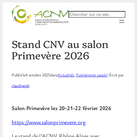
Aller
au
Rechercher
contenu
Stand CNV au salon
Primevère 2026
Publié le
4 octobre 2025
dans
Actualités
, 
Evénements passés
| Écrit par
claudinepb
Salon Primevère les 20-21-22 février 2026
https://www.salonprimevere.org
Le stand de l’ACNV Rhône Alpes avec