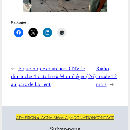
Partager :
←
Pique-nique et ateliers CNV le
Radio
dimanche 4 octobre à Montéléger (26)
Locale 12
au parc de Lorient
mars
→
ADHESION à l’ACNV Rhône-Alpes
DONATION
CONTACT
Suivez-nous