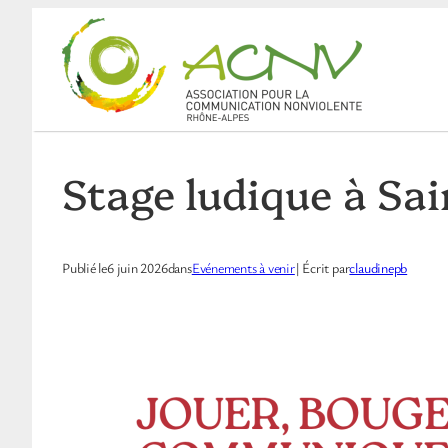
Aller
au
contenu
Stage ludique à Sai
Publié le
6 juin 2026
dans
Evénements à venir
| Écrit par
claudinepb