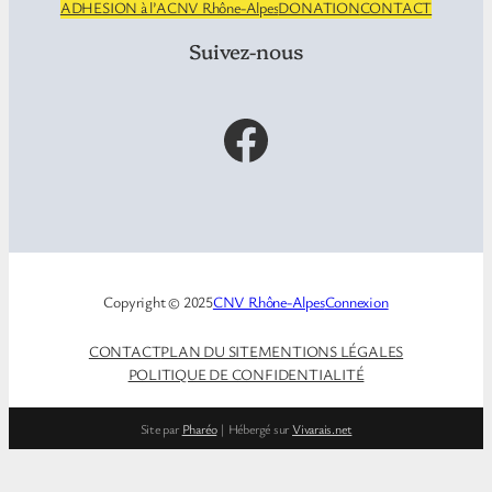
ADHESION à l’ACNV Rhône-Alpes
DONATION
CONTACT
Suivez-nous
Facebook
Copyright © 2025
CNV Rhône-Alpes
Connexion
CONTACT
PLAN DU SITE
MENTIONS LÉGALES
POLITIQUE DE CONFIDENTIALITÉ
Site par
Pharéo
| Hébergé sur
Vivarais.net