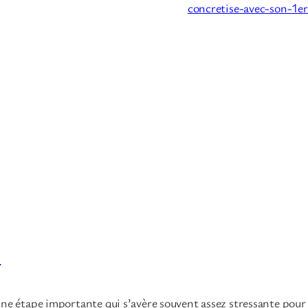
concretise-avec-son-1er
e
ne étape importante qui s’avère souvent assez stressante pour l